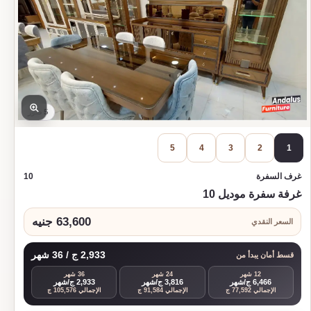
5 صور
5
4
3
2
1
غرف السفرة
10
غرفة سفرة موديل 10
63,600 جنيه
السعر النقدي
2,933 ج / 36 شهر
قسط أمان يبدأ من
12 شهر
24 شهر
36 شهر
6,466 ج/شهر
3,816 ج/شهر
2,933 ج/شهر
الإجمالي 77,592 ج
الإجمالي 91,584 ج
الإجمالي 105,576 ج