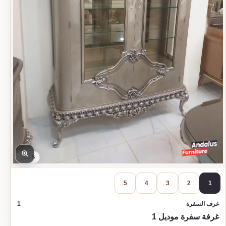
5 صور
5
4
3
2
1
غرف السفرة
1
غرفة سفرة موديل 1