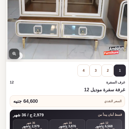
4 صور
4
3
2
1
غرف السفرة
12
غرفة سفرة موديل 12
64,600 جنيه
السعر النقدي
2,979 ج / 36 شهر
قسط أمان يبدأ من
12 شهر
24 شهر
36 شهر
6,568 ج/شهر
3,876 ج/شهر
2,979 ج/شهر