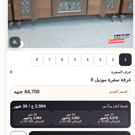
8 صور
8
7
6
5
4
3
2
1
غرف السفرة
6
غرفة سفرة موديل 6
64,700 جنيه
السعر النقدي
2,984 ج / 36 شهر
قسط أمان يبدأ من
12 شهر
24 شهر
36 شهر
6,578 ج/شهر
3,882 ج/شهر
2,984 ج/شهر
الإجمالي 78,934 ج
الإجمالي 93,168 ج
الإجمالي 107,402 ج