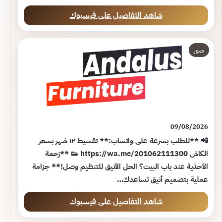
شاهد التفاصيل على فيسبوك
صور
09/08/2026
📲 **للطلب بسرعة على واتساب:** تقسيط ١٢ شهر بسعر
الكاش https://wa.me/201062111300 👟 **زحمة
الأحذية عند باب البيت؟ الحل الأنيق للتنظيم وصل!** جزامة
عملية بتصميم أنيق تساعدك…
شاهد التفاصيل على فيسبوك