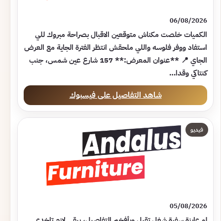
06/08/2026
الكميات خلصت مكناش متوقعين الاقبال بصراحة مبروك للي
استفاد ووفر فلوسه واللي ملحقش انتظر الفترة الجاية مع العرض
الجاي 📍 **عنوان المعرض:** 157 شارع عين شمس، جنب
كنتاكي وقدا…
شاهد التفاصيل على فيسبوك
فيديو
05/08/2026
لو عايزة سفرة شغل تقيل وبأفخم التفاصيل، يبقى لازم تاخدي