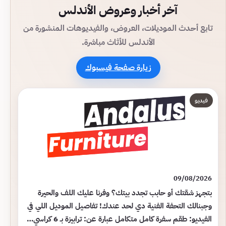
آخر أخبار وعروض الأندلس
تابع أحدث الموديلات، العروض، والفيديوهات المنشورة من
الأندلس للأثاث مباشرة.
زيارة صفحة فيسبوك
فيديو
09/08/2026
بتجهز شقتك أو حابب تجدد بيتك؟ وفرنا عليك اللف والحيرة
وجبنالك التحفة الفنية دي لحد عندك! تفاصيل الموديل اللي في
الفيديو: طقم سفرة كامل متكامل عبارة عن: ترابيزة بـ 6 كراسي…