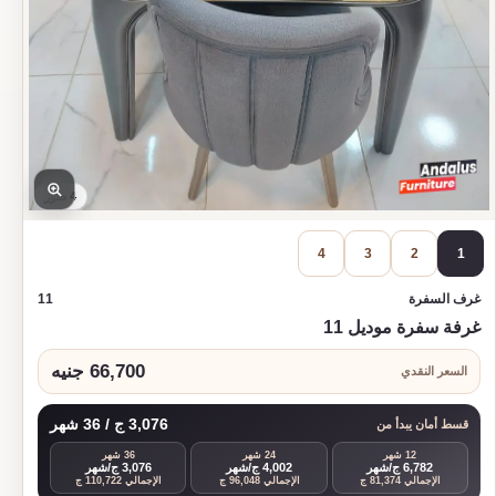
4 صور
4
3
2
1
غرف السفرة
11
غرفة سفرة موديل 11
66,700 جنيه
السعر النقدي
3,076 ج / 36 شهر
قسط أمان يبدأ من
12 شهر
24 شهر
36 شهر
6,782 ج/شهر
4,002 ج/شهر
3,076 ج/شهر
الإجمالي 81,374 ج
الإجمالي 96,048 ج
الإجمالي 110,722 ج