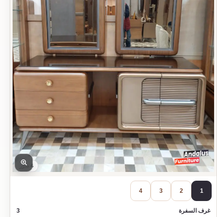
4 صور
4
3
2
1
غرف السفرة
3