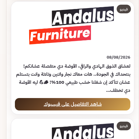
فيديو
08/08/2026
لعشاق الذوق الهادي والراقي، الأوضة دي متفصلة عشانكم!
بنتحداك في الجودة.. هات معاك نجار واتنين وتلاتة وانت بتستلم
عشان تتأكد إن شغلنا خشب طبيعي 100%! 🪵💪 ليه الأوضة
دي تخطف…
شاهد التفاصيل على فيسبوك
فيديو