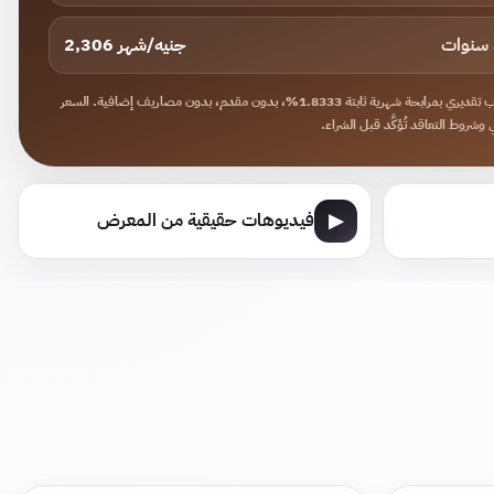
2,306 جنيه/شهر
حساب تقديري بمرابحة شهرية ثابتة 1.8333%، بدون مقدم، بدون مصاريف إضافية. السعر
ي وشروط التعاقد تُؤكَّد قبل الشراء.
▶
فيديوهات حقيقية من المعرض