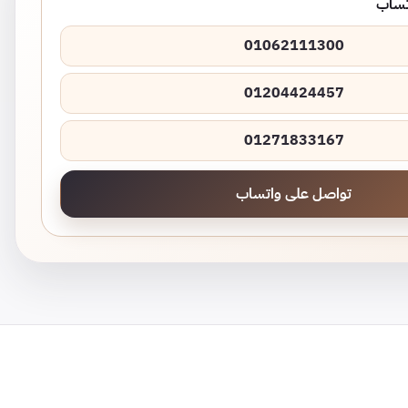
اتساب
01062111300
01204424457
01271833167
تواصل على واتساب