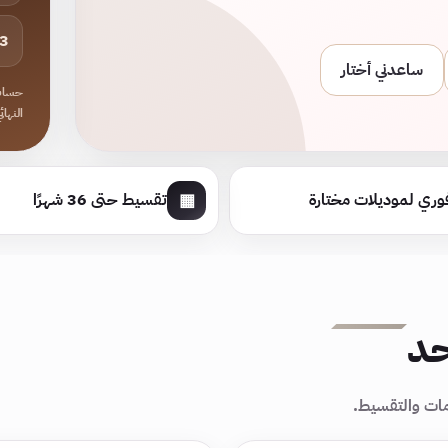
3 سنوات
ساعدني أختار
النهائ
▦
وري لموديلات مختارة
تقسيط حتى 36 شهرًا
حد
امات والتقسيط.