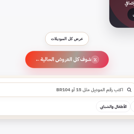
ضافي
عرض كل الموديلات
←
شوف كل العروض الحالية
٪
حث
الأطفال والشبابي