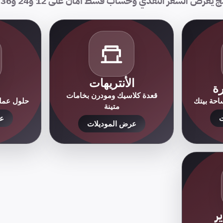
 يعرض السعر النقدي وحساب قسط أمان على 12 و24 و36 شهرًا.
الأنتريهات
ة
قعدة كلاسيك ومودرن بخامات
حة بيتك
حلول عملي
متينة
ت
عر
عرض الموديلات
ر