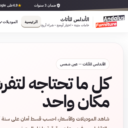
★
4.9
ضمان 3 سنوات
على Google
الأندلس للأثاث
الرئيسية
الموديلات
خامات متينة • اختيار أوضح • شراء أريح
الأندلس للأثاث — عين شمس
كل ما تحتاجه لتفر
مكان واحد