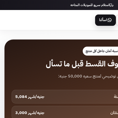
استلام سريع للموديلات المتاحة
اسألنا
بة أمان داخل كل منتج
ف القسط قبل ما تسأل
وضيحي لمنتج سعره 50,000 جنيه:
5,084 جنيه/شهر
ة
3,000 جنيه/شهر
تان