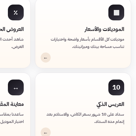
٪
▦
الموديلات والأسعار
العروض الحا
موديلات كل الأقسام بأسعار واضحة واختيارات
شاهد أحدث الع
تناسب مساحة بيتك وميزانيتك.
العرض.
↔
10
العريس الذكي
معاينة الم
سداد على 10 شهور بسعر الكاش، والاستلام بعد
ساعدنا بمقاسا
إتمام مدة السداد.
اختيار الموديل.