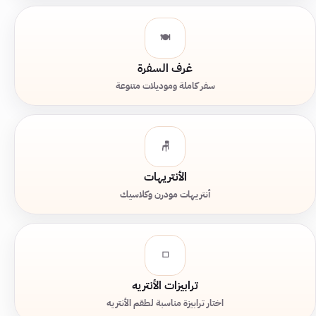
🍽️
غرف السفرة
سفر كاملة وموديلات متنوعة
🪑
الأنتريهات
أنتريهات مودرن وكلاسيك
◻️
ترابيزات الأنتريه
اختار ترابيزة مناسبة لطقم الأنتريه