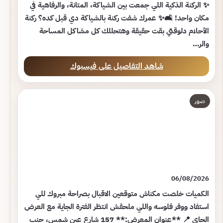
✨ الركنة الذكية اللي جمعت بين الشياكة، المتانة، والرفاهية في
مكان واحد! 🛋️✨ عمرك شفت ركنة بالشياكة دي قبل كده؟ ركنة
الأحلام دلوقتي بقت حقيقة وهتحللك كل مشاكل المساحة
والر…
شاهد التفاصيل على فيسبوك
صور
06/08/2026
الكميات خلصت مكناش متوقعين الاقبال بصراحة مبروك للي
استفاد ووفر فلوسه واللي ملحقش انتظر الفترة الجاية مع العرض
الجاي 📍 **عنوان المعرض:** 157 شارع عين شمس، جنب