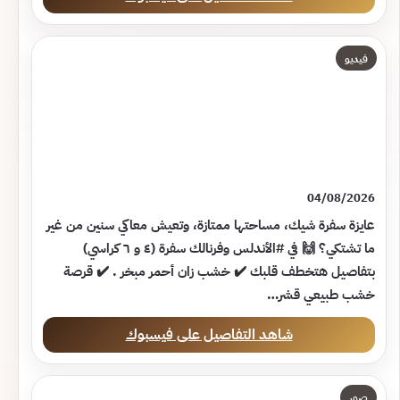
فيديو
04/08/2026
عايزة سفرة شيك، مساحتها ممتازة، وتعيش معاكي سنين من غير
ما تشتكي؟ 🙌 في #الأندلس وفرنالك سفرة (٤ و ٦ كراسي)
بتفاصيل هتخطف قلبك ✔️ خشب زان أحمر مبخر . ✔️ قرصة
خشب طبيعي قشر…
شاهد التفاصيل على فيسبوك
صور