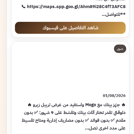
https://maps.app.goo.gl/Ahm89i28C4fT3AFC8 📞
**للتواصل…
شاهد التفاصيل على فيسبوك
صور
01/08/2026
🔥 جهّز بيتك مع Mogo واستفيد من عرض تريبل زيرو 🔥
دلوقتي تقدر تختار أثاث بيتك وتقسّط على 9 شهور: ✅ بدون
مقدم ✅ بدون فوائد ✅ بدون مصاريف إدارية ومتاح تقسيط
على مدد اخرى تصل…