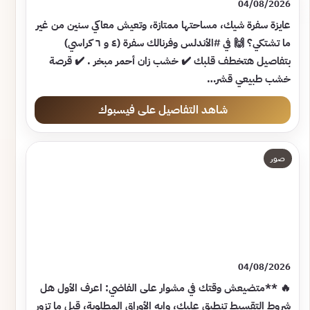
04/08/2026
عايزة سفرة شيك، مساحتها ممتازة، وتعيش معاكي سنين من غير
ما تشتكي؟ 🙌 في #الأندلس وفرنالك سفرة (٤ و ٦ كراسي)
بتفاصيل هتخطف قلبك ✔️ خشب زان أحمر مبخر . ✔️ قرصة
خشب طبيعي قشر…
شاهد التفاصيل على فيسبوك
صور
04/08/2026
🔥 **متضيعش وقتك في مشوار على الفاضي: اعرف الأول هل
شروط التقسيط تنطبق عليك، وإيه الأوراق المطلوبة، قبل ما تزور