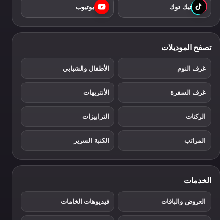
تيك توك
يوتيوب
تصفح الموديلات
غرف النوم
الأطفال والشبابي
غرف السفرة
الأنتريهات
الركنات
الترابيزات
المراتب
الكنبة السرير
الخدمات
العروض والباقات
فيديوهات الخامات