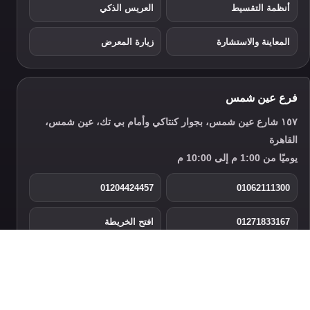
أنظمة التقسيط
العريس الذكي
المعاينة والاستشارة
زيارة المعرض
فرع عين شمس
١٥٧ شارع عين شمس، بجوار كنتاكي وأمام بي تك، عين شمس،
القاهرة
يوميًا من 1:00 م إلى 10:00 م
01204424457
01062111300
01271833167
افتح الخريطة
تواصل واتساب