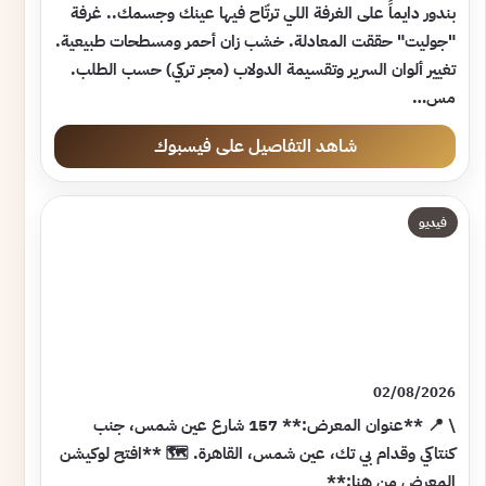
بندور دايماً على الغرفة اللي ترتّاح فيها عينك وجسمك.. غرفة
"جوليت" حققت المعادلة. خشب زان أحمر ومسطحات طبيعية.
تغيير ألوان السرير وتقسيمة الدولاب (مجر تركي) حسب الطلب.
مس…
شاهد التفاصيل على فيسبوك
فيديو
02/08/2026
\ 📍 **عنوان المعرض:** 157 شارع عين شمس، جنب
كنتاكي وقدام بي تك، عين شمس، القاهرة. 🗺️ **افتح لوكيشن
المعرض من هنا:**